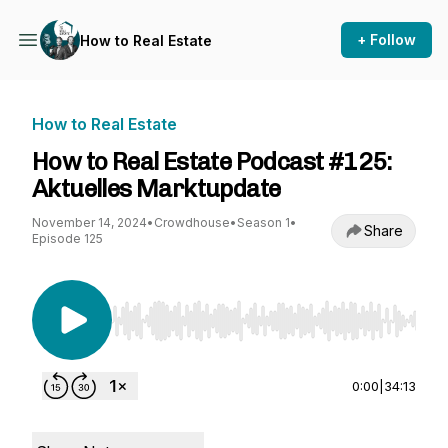
+ Follow
How to Real Estate
How to Real Estate
How to Real Estate Podcast #125:
Aktuelles Marktupdate
November 14, 2024
•
Crowdhouse
•
Season 1
•
Share
Episode 125
Use Left/Right to seek, Home/End to jump to st
0:00
|
34:13