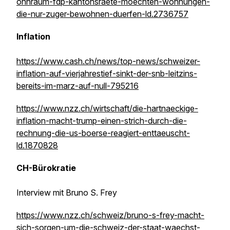
ohnraum-fdp-kantonsraete-moechten-wohnungen-
die-nur-zuger-bewohnen-duerfen-ld.2736757
Inflation
https://www.cash.ch/news/top-news/schweizer-
inflation-auf-vierjahrestief-sinkt-der-snb-leitzins-
bereits-im-marz-auf-null-795216
https://www.nzz.ch/wirtschaft/die-hartnaeckige-
inflation-macht-trump-einen-strich-durch-die-
rechnung-die-us-boerse-reagiert-enttaeuscht-
ld.1870828
CH-Bürokratie
Interview mit Bruno S. Frey
https://www.nzz.ch/schweiz/bruno-s-frey-macht-
sich-sorgen-um-die-schweiz-der-staat-waechst-