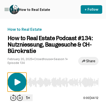
+ Follow
How to Real Estate
How to Real Estate
How to Real Estate Podcast #134:
Nutzniessung, Baugesuche & CH-
Bürokratie
February 20, 2025
•
Crowdhouse
•
Season 1
•
Share
Episode 134
Use Left/Right to seek, Home/End to jump to st
0:00
|
44:12