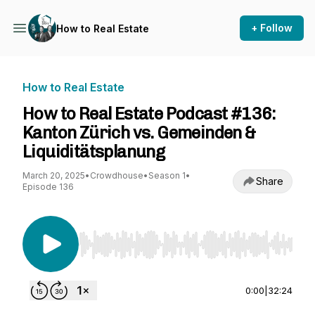
+ Follow
How to Real Estate
How to Real Estate
How to Real Estate Podcast #136:
Kanton Zürich vs. Gemeinden &
Liquiditätsplanung
March 20, 2025
•
Crowdhouse
•
Season 1
•
Share
Episode 136
Use Left/Right to seek, Home/End to jump to st
0:00
|
32:24