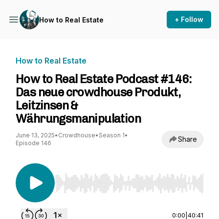
+ Follow
How to Real Estate
How to Real Estate
How to Real Estate Podcast #146:
Das neue crowdhouse Produkt,
Leitzinsen &
Währungsmanipulation
June 13, 2025
•
Crowdhouse
•
Season 1
•
Share
Episode 146
Use Left/Right to seek, Home/End to jump to st
0:00
|
40:41