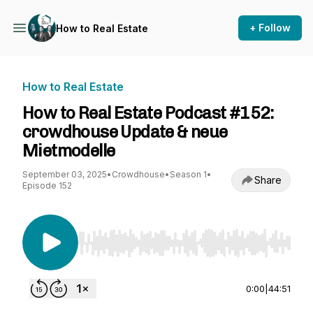
+ Follow
How to Real Estate
How to Real Estate
How to Real Estate Podcast #152:
crowdhouse Update & neue
Mietmodelle
September 03, 2025
•
Crowdhouse
•
Season 1
•
Share
Episode 152
Use Left/Right to seek, Home/End to jump to st
0:00
|
44:51